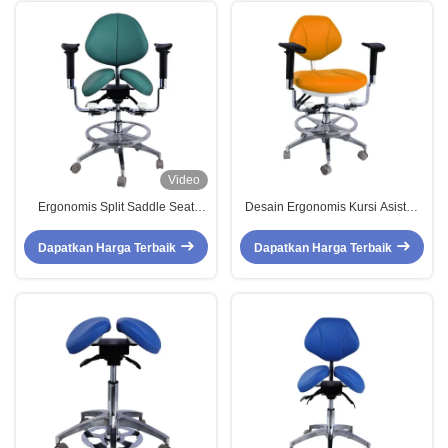
Video
Ergonomis Split Saddle Seat
Desain Ergonomis Kursi Asisten
Dentist Stool Mewah Micro Fiber
Gigi 5 Roda Universal Dentsit
Kulit Dental Swing Saddle Chair
Bangku Dengan Double Armrest
Dapatkan Harga Terbaik
Dapatkan Harga Terbaik