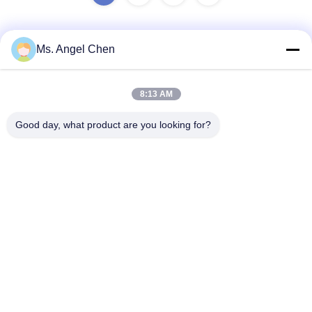
Ms. Angel Chen
Kontak Cepat
8:13 AM
Alamat
Good day, what product are you looking for?
Gedung 4F 22, Taman Industri Shenke (SSIPC), No. 6
Xingye East Road, Kota Shishan, Distrik Nanhai, Kota
Foshan, 528000 Guangdong, R.R. China
tel
86-139-28945294
E-mail
angel@anzhedental.com