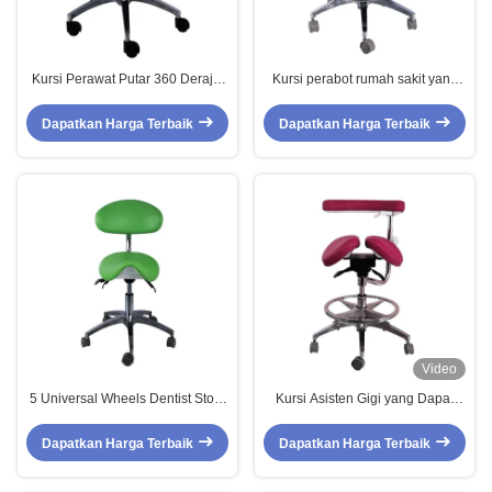
Kursi Perawat Putar 360 Derajat
Kursi perabot rumah sakit yang
Kulit PU Ringan Kursi Asisten
dapat disesuaikan dengan
Dokter Gigi
ketinggian
Dapatkan Harga Terbaik
Dapatkan Harga Terbaik
Video
5 Universal Wheels Dentist Stool
Kursi Asisten Gigi yang Dapat
Green Color Metal Base Dentist
Disesuaikan dengan Desain
Saddle Chair
Mewah, Kulit Micro Fiber, Bangku
Dapatkan Harga Terbaik
Dapatkan Harga Terbaik
Pelana Dokter Gigi