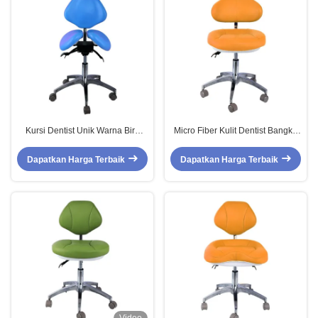
Kursi Dentist Unik Warna Biru
Micro Fiber Kulit Dentist Bangku
Kursi Barber Shop Nyaman Kursi
Besar Backrest Salon Bangku
Dental Twin Saddle
Soft Cushion Surgical Bangku
Dapatkan Harga Terbaik
Dapatkan Harga Terbaik
Untuk Dokter Gigi