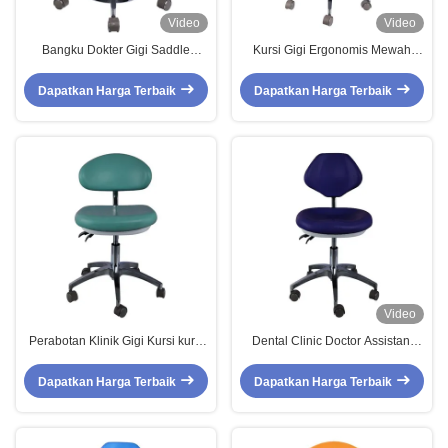
Video
Video
Bangku Dokter Gigi Saddle
Kursi Gigi Ergonomis Mewah
Ergonomis dengan Ketinggian
dengan Ketinggian yang Dapat
yang Dapat Disesuaikan dan
Disesuaikan dan Rotasi 360
Dapatkan Harga Terbaik
Dapatkan Harga Terbaik
Rotasi 360 derajat untuk Klinik
Derajat untuk Klinik dan Rumah
Gigi dan Rumah Sakit
Sakit
Video
Perabotan Klinik Gigi Kursi kursi
Dental Clinic Doctor Assistant
berputar kursi nyaman bantal
Stool Pu Leather Comfortable
besar bangku dokter gigi
Seat Blue Color Dentist Stool
Dapatkan Harga Terbaik
Dapatkan Harga Terbaik