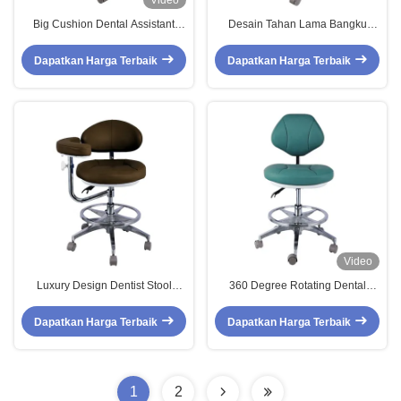
Video
Big Cushion Dental Assistant
Desain Tahan Lama Bangku
Nurse Stool Comfortable Backrest
Dokter Gigi Unik Ergonomis Kursi
Custom Dentist Stool
Dokter Gigi dengan Kursi Besar
Dapatkan Harga Terbaik
Dapatkan Harga Terbaik
Dengan Roda
Video
Luxury Design Dentist Stool
360 Degree Rotating Dental
Doctor Chair Work For
Assistant Chair Comfortable Seat
Microscope Surgical Stool With
Dentist Stool With Backrest
Dapatkan Harga Terbaik
Dapatkan Harga Terbaik
Armrest
1
2